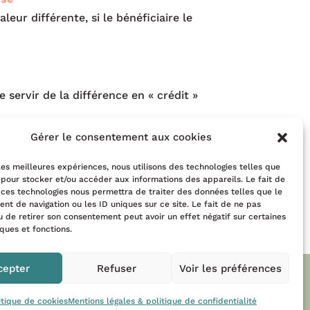
ur différente, si le bénéficiaire le
servir de la différence en « crédit »
férence.
Gérer le consentement aux cookies
 les meilleures expériences, nous utilisons des technologies telles que
 au Centre d’Ayurveda Hridaya’Prana ?
 pour stocker et/ou accéder aux informations des appareils. Le fait de
 ces technologies nous permettra de traiter des données telles que le
t de navigation ou les ID uniques sur ce site. Le fait de ne pas
u de retirer son consentement peut avoir un effet négatif sur certaines
iques et fonctions.
cepter
Refuser
Voir les préférences
itique de cookies
Mentions légales & politique de confidentialité