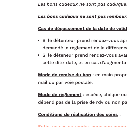
Les bons cadeaux ne sont pas caduques 
Les bons cadeaux ne sont pas rembour
Cas de dépassement de la date de valid
Si le détenteur prend rendez-vous aprè
demandé le règlement de la différenc
Si le déteneur prend rendez-vous ava
cette dite-date, et en cas d’augmenta
Mode de remise du bon
: en main propr
mail ou par voie postale.
Mode de réglement
: espèce, chèque ou 
dépend pas de la prise de rdv ou non pa
Conditions de réalisation des soins
:
Enfin, en cas de rendez-vous non honor