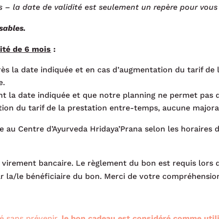
– la date de validité est seulement un repère pour vous
sables.
ité de 6 mois
:
s la date indiquée et en cas d’augmentation du tarif de l
e.
nt la date indiquée et que notre planning ne permet pas 
tion du tarif de la prestation entre-temps, aucune major
e au Centre d’Ayurveda Hridaya’Prana selon les horaires 
virement bancaire. Le règlement du bon est requis lors d
r la/le bénéficiaire du bon. Merci de votre compréhensio
é sans prévenir,
le bon cadeau est considéré comme util