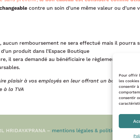
changeable
contre un soin d’une même valeur ou d’une vale
e, aucun remboursement ne sera effectué mais il pourra se 
t d’un produit dans l’Espace Boutique
ure, il sera demandé au bénéficiaire le règlement de la dif
rsables.
Pour offrir
aire plaisir à vos employés en leur offrant un bon cadeau
les cookies
consentir à
e à la TVA
comportemen
consentir o
caractérist
Ac
 SARL HRIDAYA’PRANA –
mentions légales & politique de
Pol